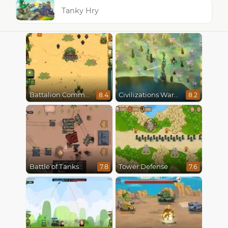
Tanky Hry
Battalion Commander
Civilizations Wars Master Edition
8.4
8.2
Battle of Tanks
Tower Defense
7.8
7.6