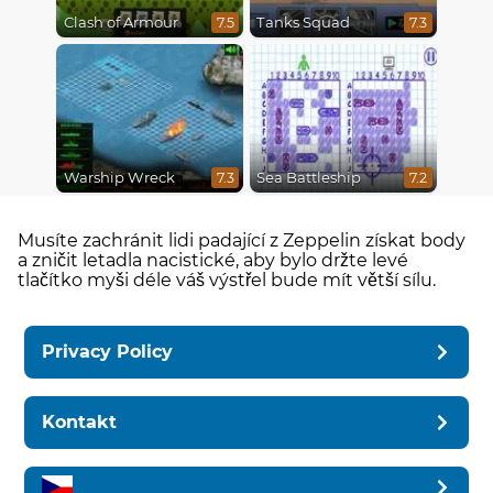
Clash of Armour
Tanks Squad
7.5
7.3
Warship Wreck
Sea Battleship
7.3
7.2
Musíte zachránit lidi padající z Zeppelin získat body
a zničit letadla nacistické, aby bylo držte levé
tlačítko myši déle váš výstřel bude mít větší sílu.
Privacy Policy
Kontakt