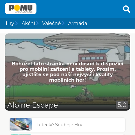
Hry
Akční
Válečné
Armáda
Bohužel tato stránka není dosud k dispozici
pro mobilní zařízení a tablety. Prosím,
ujistěte se pod naší nejvyšší kvality
mobilních her!
Alpine Escape
5.0
Letecké Souboje Hry