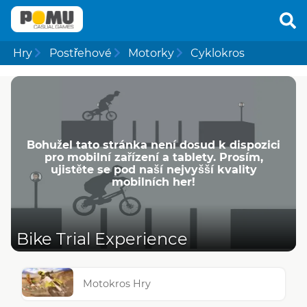
Hry
Postřehové
Motorky
Cyklokros
Bohužel tato stránka není dosud k dispozici
pro mobilní zařízení a tablety. Prosím,
ujistěte se pod naší nejvyšší kvality
mobilních her!
Bike Trial Experience
Motokros Hry