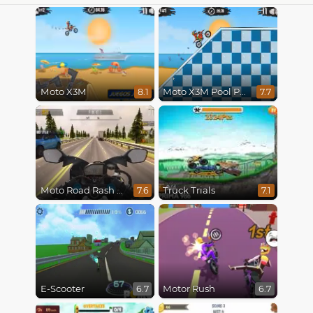
Moto X3M
Moto X3M Pool Party
8.1
7.7
Moto Road Rash 3D
Truck Trials
7.6
7.1
E-Scooter
Motor Rush
6.7
6.7