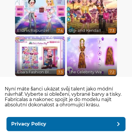
Elsa vs Rapunzel Fashion Game
Gigi and Kendall Fashionistas
7.4
7.3
Elsa's Fashion Blog
The Celebrity Way Of Life
7.3
7.2
Nyní máte šanci ukázat svůj talent jako módní
návrhář. Vyberte si oblečení, vybrané barvy a tisky.
Fabrícalas a nakonec spojit je do modelu najít
absolutní dokonalost a ohromující krásu.
Privacy Policy