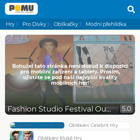
Hry
Pro Dívky
Oblíkačky
Módní přehlídka
Bohužel tato stránka není dosud k dispozici
pro mobilní zařízení a tablety. Prosím,
ujistěte se pod naší nejvyšší kvality
mobilních her!
Fashion Studio Festival Outfit
5.0
Oblékání Celebrit Hry
Oblékání Kluků Hry