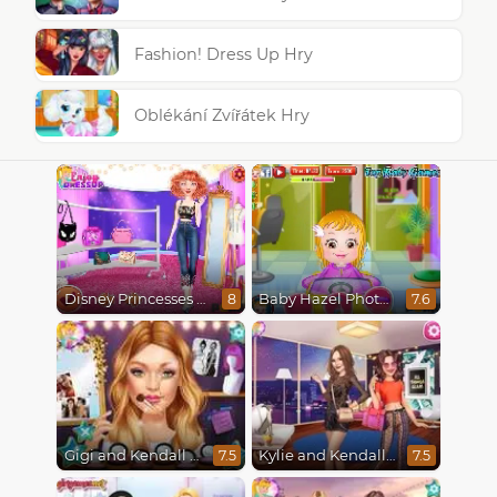
Fashion! Dress Up Hry
Oblékání Zvířátek Hry
Disney Princesses Runway Show
Baby Hazel Photoshoot
8
7.6
Gigi and Kendall BFFS
Kylie and Kendall Sisters Break Up
7.5
7.5