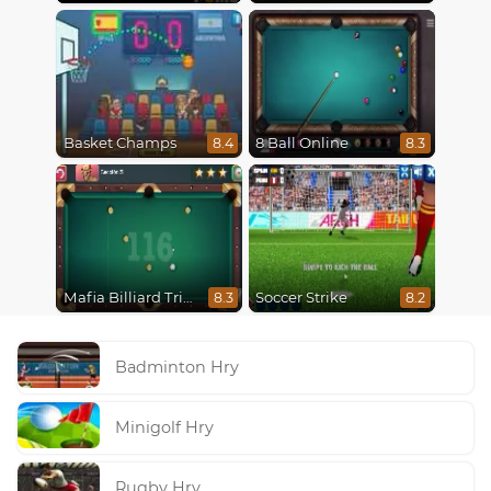
Basket Champs
8 Ball Online
8.4
8.3
Mafia Billiard Tricks
Soccer Strike
8.3
8.2
Badminton Hry
Minigolf Hry
Rugby Hry