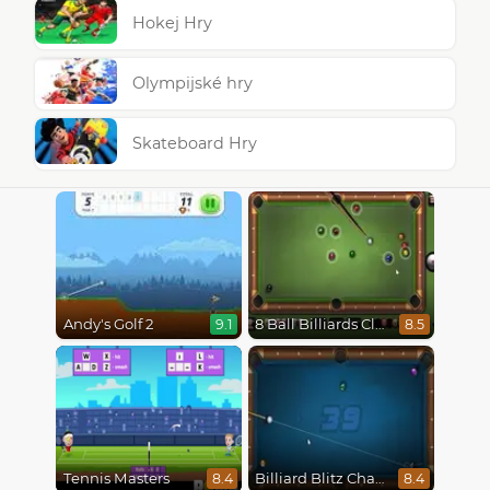
Hokej Hry
Olympijské hry
Skateboard Hry
Andy's Golf 2
8 Ball Billiards Classic
9.1
8.5
Tennis Masters
Billiard Blitz Challenge
8.4
8.4