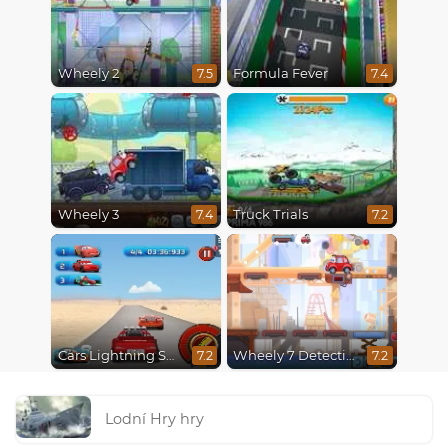
Wheely 2
Formula Fever
7.5
7.4
Wheely 3
Truck Trials
7.4
7.2
Cars Lightning Speed
Wheely 7 Detective
7.2
7.2
Lodní Hry hry