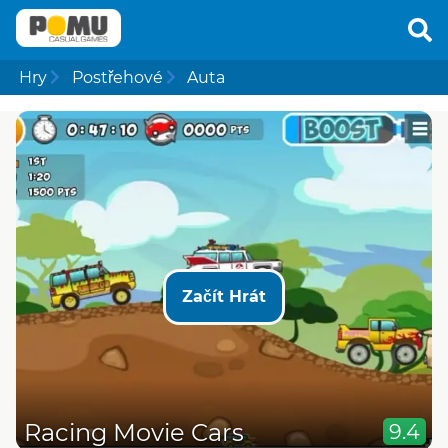
Hry
Postřehové
Auta
Začít Hrát
Racing Movie Cars
9.4