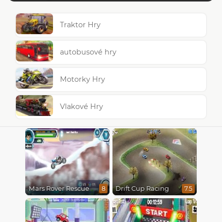
Traktor Hry
autobusové hry
Motorky Hry
Vlakové Hry
Mars Rover Rescue
Drift Cup Racing
8
7.5