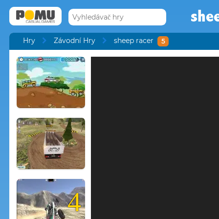
shee
Hry
Závodní Hry
sheep racer
5
4