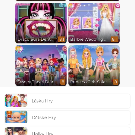
Draculaura Dentist
Barbie Wedding Fun
8.1
8.1
Disney Travel Diaries: City Break
Princess Girls Safari Trip
8
8
Láska Hry
Dětské Hry
Holky Hry