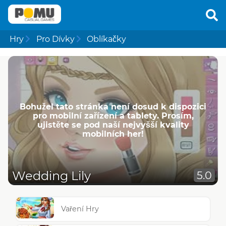
Hry
Pro Dívky
Oblíkačky
Bohužel tato stránka není dosud k dispozici
pro mobilní zařízení a tablety. Prosím,
ujistěte se pod naší nejvyšší kvality
mobilních her!
Wedding Lily
5.0
Vaření Hry