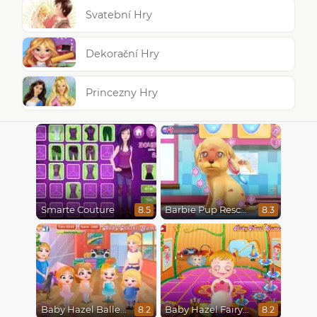
Svatební Hry
Dekorační Hry
Princezny Hry
Smarte Couture
Barbie Pup Rescue
8.5
8.3
Baby Hazel Ballerina Dance
Baby Hazel Fairyland Ballet
8.2
8.2