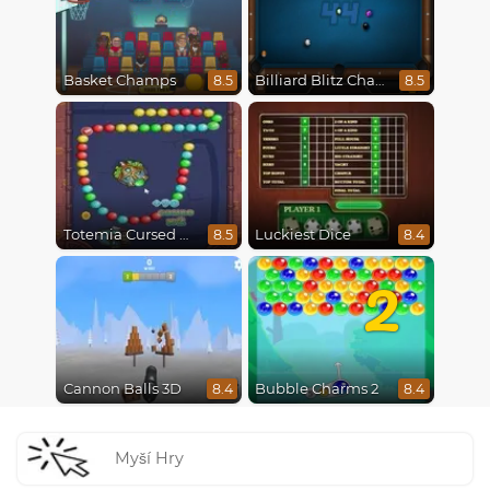
Basket Champs
Billiard Blitz Challenge
8.5
8.5
Totemia Cursed Marbles
Luckiest Dice
8.5
8.4
2
Cannon Balls 3D
Bubble Charms 2
8.4
8.4
Myší Hry