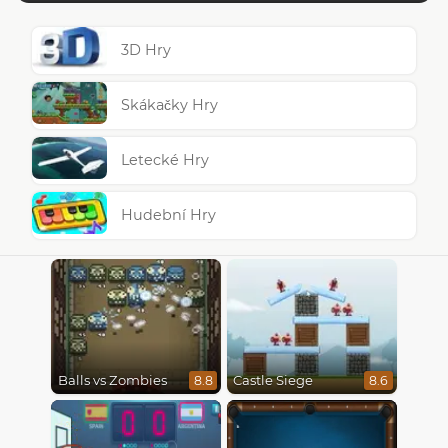
3D Hry
Skákačky Hry
Letecké Hry
Hudební Hry
Balls vs Zombies
Castle Siege
8.8
8.6