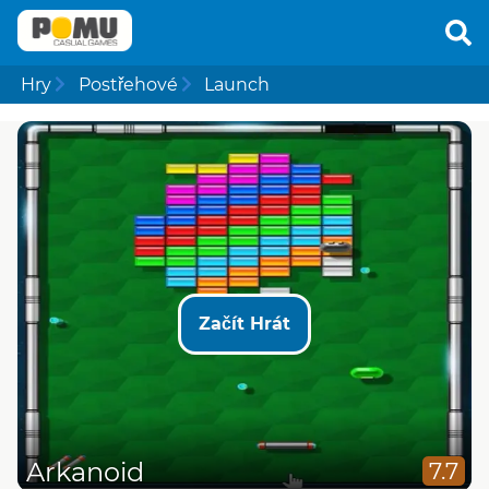
Hry
Postřehové
Launch
Začít Hrát
Arkanoid
7.7