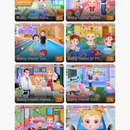
Baby Hazel Newborn Vaccination
Baby Hazel Stomach Care
8.1
7.9
Baby Hazel Swimming
Baby Hazel in Preschool
7.9
7.8
Baby Hazel Hand Fracture
Baby Hazel Sibling Trouble
7.7
7.6