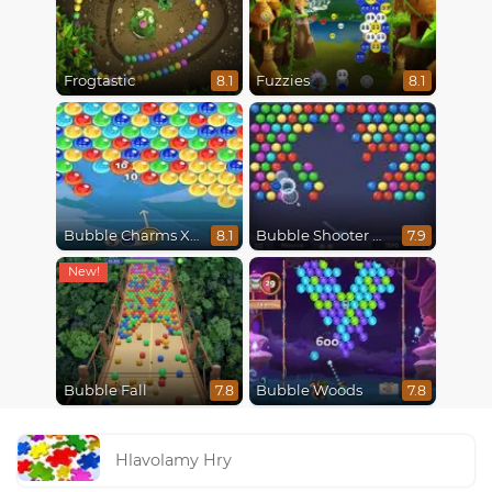
Frogtastic
Fuzzies
8.1
8.1
Bubble Charms Xmas
Bubble Shooter HD
8.1
7.9
Bubble Fall
Bubble Woods
7.8
7.8
Hlavolamy Hry