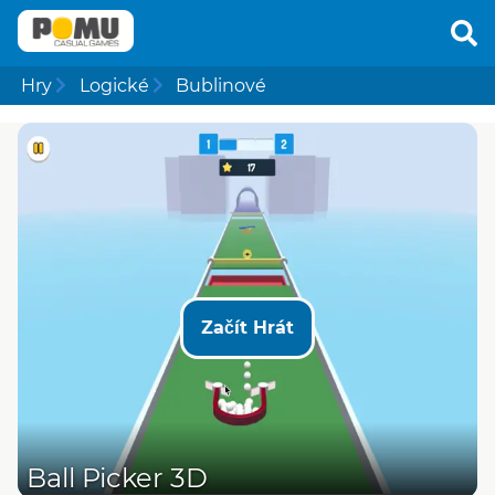
Hry
Logické
Bublinové
Začít Hrát
Ball Picker 3D