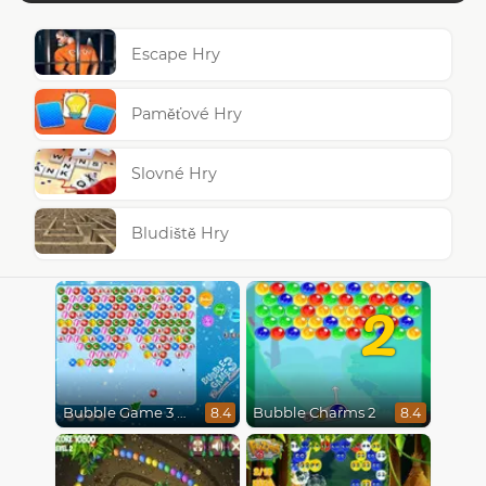
Escape Hry
Paměťové Hry
Slovné Hry
Bludiště Hry
2
Bubble Game 3 Christmas
Bubble Charms 2
8.4
8.4