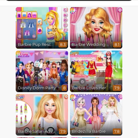
Barbie Pup Rescue
Barbie Wedding Fun
8.3
8.1
Disney Dorm Party
Barbie Loves Her Job
8
7.9
Barbie Safari Adventure
Bridezilla Barbie
7.9
7.8