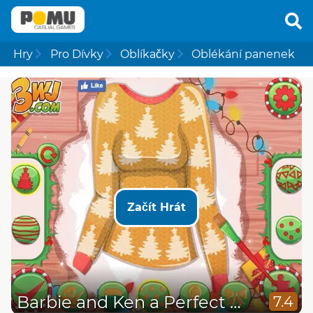
Hry
Pro Dívky
Oblíkačky
Oblékání panenek
Začít Hrát
Barbie and Ken a Perfect Christmas
7.4