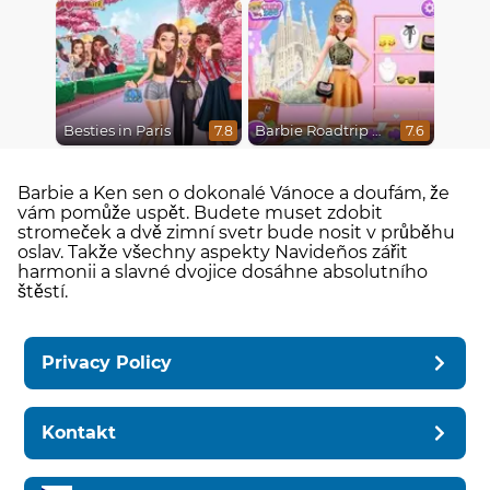
Besties in Paris
Barbie Roadtrip Adventure
7.8
7.6
Barbie a Ken sen o dokonalé Vánoce a doufám, že
vám pomůže uspět. Budete muset zdobit
stromeček a dvě zimní svetr bude nosit v průběhu
oslav. Takže všechny aspekty Navideños zářit
harmonii a slavné dvojice dosáhne absolutního
štěstí.
Privacy Policy
Kontakt