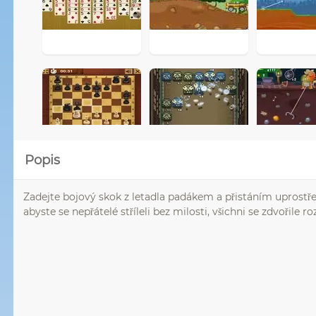
Popis
Zadejte bojový skok z letadla padákem a přistáním uprostřed v
abyste se nepřátelé stříleli bez milosti, všichni se zdvořile r