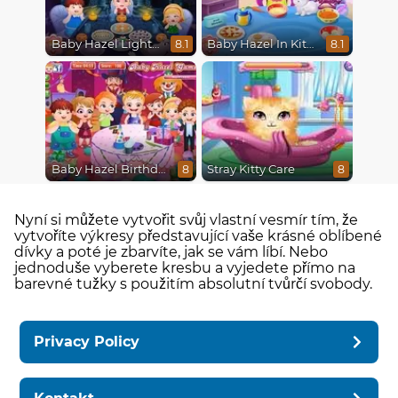
Baby Hazel Lighthouse Adventure
Baby Hazel In Kitchen
8.1
8.1
Baby Hazel Birthday Party
Stray Kitty Care
8
8
Nyní si můžete vytvořit svůj vlastní vesmír tím, že
vytvoříte výkresy představující vaše krásné oblíbené
dívky a poté je zbarvíte, jak se vám líbí. Nebo
jednoduše vyberete kresbu a vyjedete přímo na
barevné tužky s použitím absolutní tvůrčí svobody.
Privacy Policy