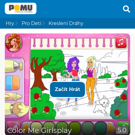
Hry
Pro Deti
Kreslení Dráhy
Začít Hrát
Color Me Girlsplay
5.0