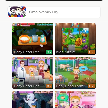
Omalovánky Hry
Baby Hazel Tree House
Kids Puzzle!
9.7
8.7
Baby Hazel Hand Fracture
Baby Hazel Farm Tour
8.2
8.2