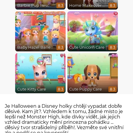
Barbie Pup Rescue
Home Makeover Hidden Object
8.3
8.3
Baby Hazel Ballerina Dance
Cute Unicorn Care
8.3
8.3
Cute Kitty Care
Cute Puppy Care
8.3
8.3
Je Halloween a Disney holky chtějí vypadat dobře
děsivé. Kam jít?. Vzhledem k tomu, žádné místo je
lepší než Monster High, kde dívky vidět, jak jejich
vzhled dramaticky mění princezna pohádku ...
děsivý tvor strašidelný příběh!. Vezměte své vnitřní
zlo a podílí se na krveprolití.