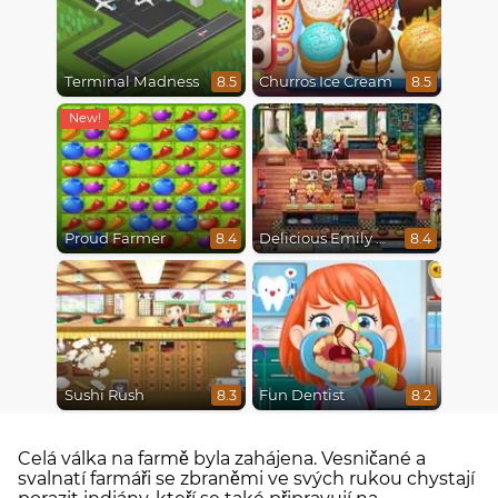
Terminal Madness
Churros Ice Cream
8.5
8.5
Proud Farmer
Delicious Emily New Beginning
8.4
8.4
Sushi Rush
Fun Dentist
8.3
8.2
Celá válka na farmě byla zahájena. Vesničané a
svalnatí farmáři se zbraněmi ve svých rukou chystají