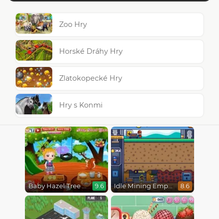
Zoo Hry
Horské Dráhy Hry
Zlatokopecké Hry
Hry s Konmi
Baby Hazel Tree House
Idle Mining Empire
9.6
8.6