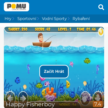
Hry
Sportovní
Vodní Sporty
Rybaření
Začít Hrát
Happy Fisherboy
7.4