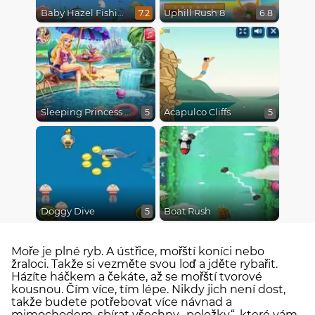
Baby Hazel Fishing Time
Uphill Rush 8
7.2
6.8
Sleeping Princess Swimming Pool
Acapulco Cliffs
5
5
Doggy Dive
Boat Rush
5
Moře je plné ryb. A ústřice, mořští koníci nebo
žraloci. Takže si vezměte svou loď a jděte rybařit.
Házíte háčkem a čekáte, až se mořští tvorové
kousnou. Čím více, tím lépe. Nikdy jich není dost,
takže budete potřebovat více návnad a
mimochodem, sbírat všechny „položky“, které vám