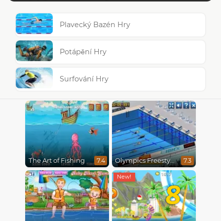
Plavecký Bazén Hry
Potápění Hry
Surfování Hry
The Art of Fishing
Olympics Freestyle
7.4
7.3
8