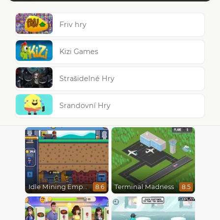
Friv hry
Kizi Games
Strašidelné Hry
Srandovní Hry
Idle Mining Empire
Terminal Madness
8.6
8.5