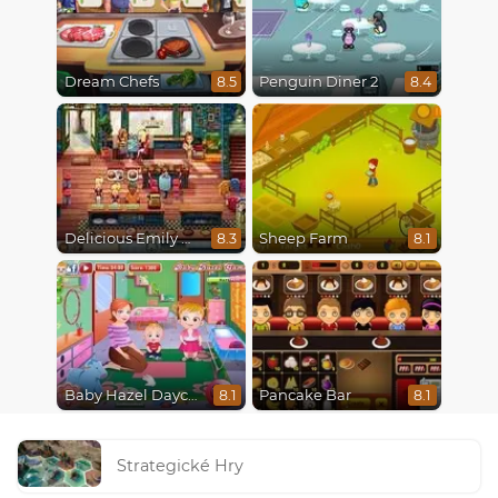
Dream Chefs
Penguin Diner 2
8.5
8.4
Delicious Emily New Beginning
Sheep Farm
8.3
8.1
Baby Hazel Daycare
Pancake Bar
8.1
8.1
Strategické Hry