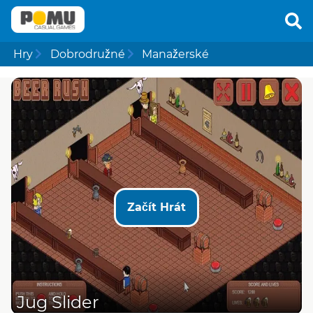
Hry
Dobrodružné
Manažerské
Začít Hrát
Jug Slider