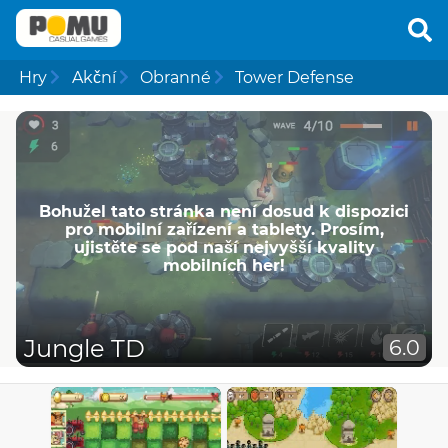
Hry
Akční
Obranné
Tower Defense
Bohužel tato stránka není dosud k dispozici
pro mobilní zařízení a tablety. Prosím,
ujistěte se pod naší nejvyšší kvality
mobilních her!
Jungle TD
6.0