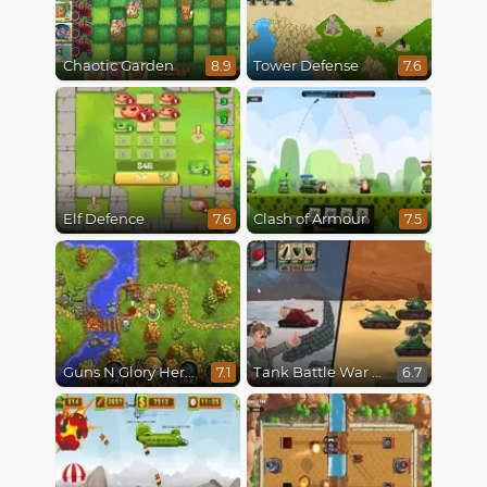
Chaotic Garden
Tower Defense
8.9
7.6
Elf Defence
Clash of Armour
7.6
7.5
Guns N Glory Heroes
Tank Battle War Commander
7.1
6.7