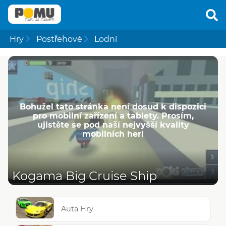
Hry
Postřehové
Lodní
Bohužel tato stránka není dosud k dispozici
pro mobilní zařízení a tablety. Prosím,
ujistěte se pod naší nejvyšší kvality
mobilních her!
Kogama Big Cruise Ship
Auta Hry