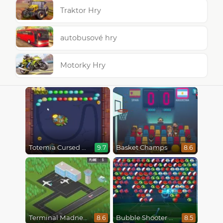
Traktor Hry
autobusové hry
Motorky Hry
Totemia Cursed Marbles
Basket Champs
9.7
8.6
Terminal Madness
Bubble Shooter World Cup
8.6
8.5