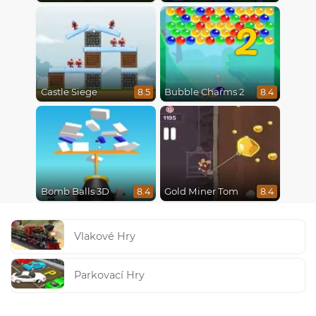
2
Castle Siege
Bubble Charms 2
8.5
8.4
Bomb Balls 3D
Gold Miner Tom
8.4
8.4
Vlakové Hry
Parkovací Hry