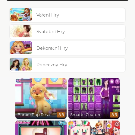
Vaření Hry
Svatební Hry
Dekorační Hry
Princezny Hry
Barbie Pup Rescue
Smarte Couture
8.9
8.5