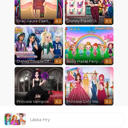
Draculaura Dentist
Disney Travel Diaries: City Break
8.3
8.3
Disney Couple Of The Year
Baby Hazel Fairyland Ballet
8.3
8.3
Princess Vampire Wedding Makeover
Princess Girls Wedding Trip
8.2
8.2
Láska Hry