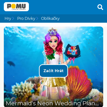
Hry
Pro Dívky
Oblíkačky
Začít Hrát
Mermaid's Neon Wedding Planner