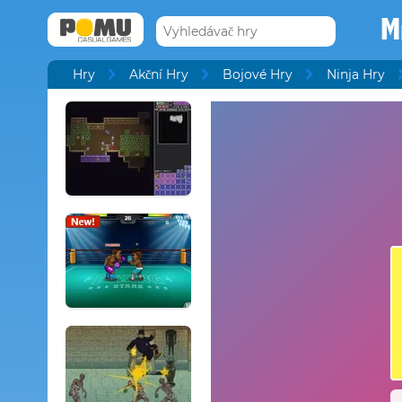
M
Hry
Akční Hry
Bojové Hry
Ninja Hry