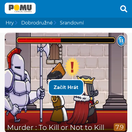
Hry
Dobrodružné
Srandovní
Začít Hrát
Murder : To Kill or Not to Kill
7.9