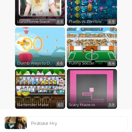
Lunchtime Slacking
Plants vs Zombies Fusion Mode
6.9
6.9
Dumb Ways to Die 3: World Tour
Funny Soccer
6.6
6.4
Bartender Make Right Mix
Scary Maze.io
6.1
5.9
Pirátské Hry