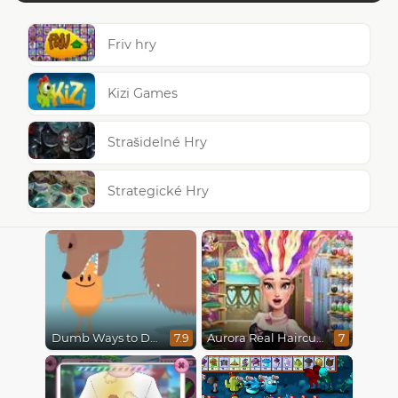
Friv hry
Kizi Games
Strašidelné Hry
Strategické Hry
Dumb Ways to Die
Aurora Real Haircuts
7.9
7