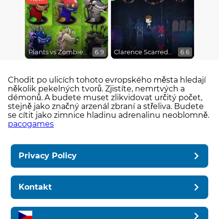
Plants vs Zombies Fusion Mode
Clarence Scarred Silly
6.9
6.6
Chodit po ulicích tohoto evropského města hledají
několik pekelných tvorů. Zjistíte, nemrtvých a
démonů. A budete muset zlikvidovat určitý počet,
stejně jako značný arzenál zbraní a střeliva. Budete
se cítit jako zimnice hladinu adrenalinu neoblomně.
pacogames
Privacy Policy
Kontakt