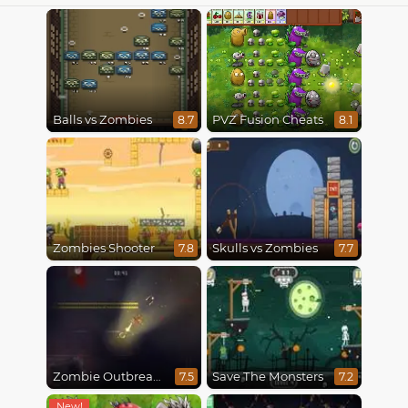
Balls vs Zombies
PVZ Fusion Cheats
8.7
8.1
Zombies Shooter
Skulls vs Zombies
7.8
7.7
Zombie Outbreak Arena
Save The Monsters
7.5
7.2