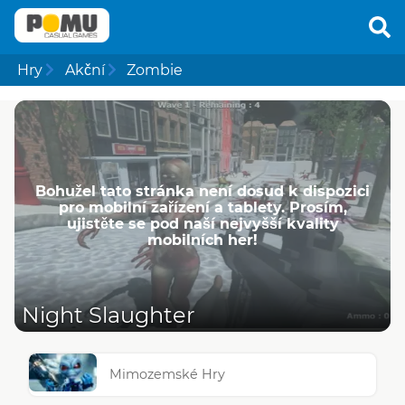
Hry
Akční
Zombie
Bohužel tato stránka není dosud k dispozici
pro mobilní zařízení a tablety. Prosím,
ujistěte se pod naší nejvyšší kvality
mobilních her!
Night Slaughter
Mimozemské Hry