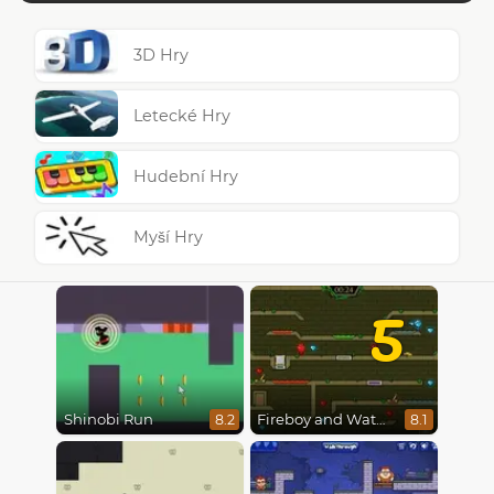
3D Hry
Letecké Hry
Hudební Hry
Myší Hry
5
Shinobi Run
Fireboy and Watergirl 5 : Elements
8.2
8.1