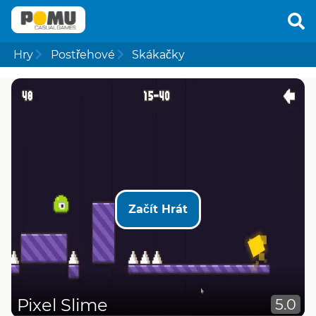
Hry
Postřehové
Skákačky
Začít Hrát
Pixel Slime
5.0