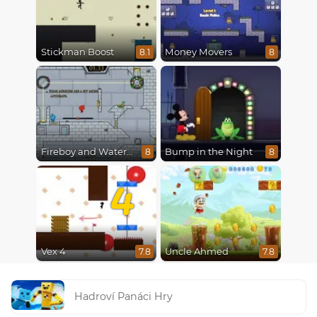
Stickman Boost
Money Movers
8.1
8
Fireboy and Watergirl in The Ice Temple
Bump in the Night
8
8
4
Vex 4
Uncle Ahmed
7.8
7.8
Hadroví Panáci Hry