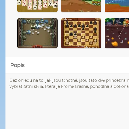
Popis
Bez ohledu na to, jak jsou těhotné, jsou tato dvě princezna
vybrat šatní skříň, která je kromě krásné, pohodlná a doko