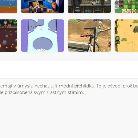
 nemají v úmyslu nechat ujít módní přehlídku. To je důvod, proč
nale přizpůsobená svým šťastným státům.