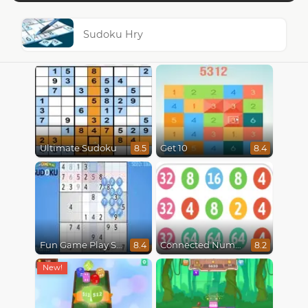
Sudoku Hry
Ultimate Sudoku
Get 10
8.5
8.4
Fun Game Play Sudoku
Connected Numbers
8.4
8.2