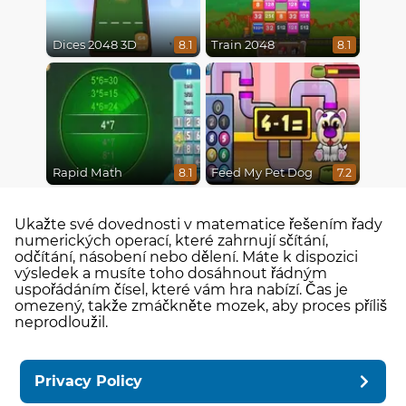
Dices 2048 3D
Train 2048
8.1
8.1
Rapid Math
Feed My Pet Dog
8.1
7.2
Ukažte své dovednosti v matematice řešením řady
numerických operací, které zahrnují sčítání,
odčítání, násobení nebo dělení. Máte k dispozici
výsledek a musíte toho dosáhnout řádným
uspořádáním čísel, které vám hra nabízí. Čas je
omezený, takže zmáčkněte mozek, aby proces příliš
neprodloužil.
Privacy Policy