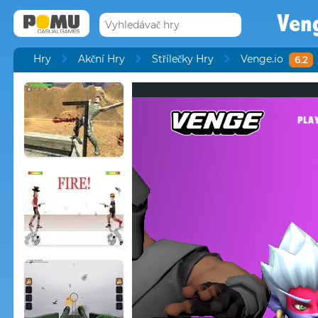
Ven
Hry
Akční Hry
Střílečky Hry
Venge.io
6.2