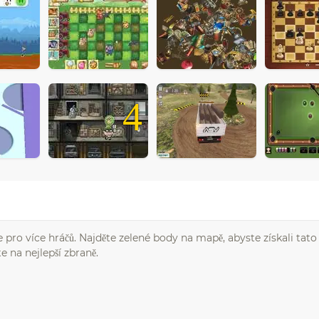
4
hře pro více hráčů. Najděte zelené body na mapě, abyste získali tat
te na nejlepší zbraně.