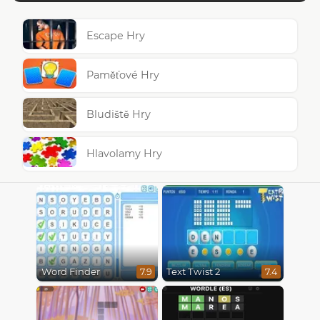
Escape Hry
Paměťové Hry
Bludiště Hry
Hlavolamy Hry
Word Finder
Text Twist 2
7.9
7.4