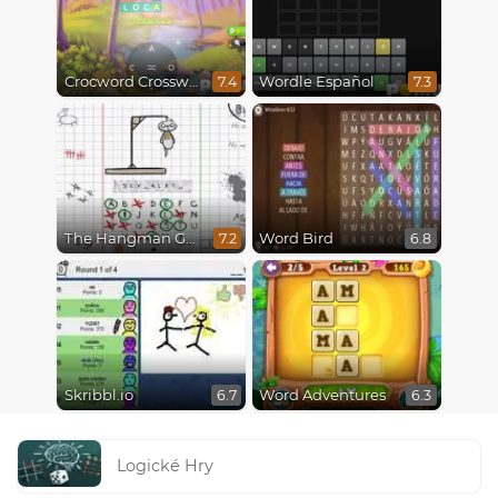
Crocword Crossword
Wordle Español
7.4
7.3
The Hangman Game Scrawl
Word Bird
7.2
6.8
Skribbl.io
Word Adventures
6.7
6.3
Logické Hry