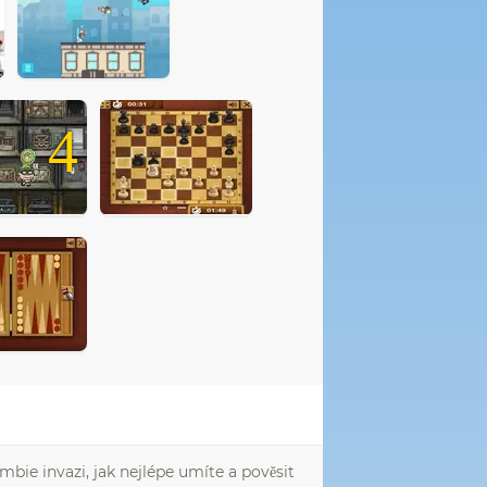
4
mbie invazi, jak nejlépe umíte a pověsit