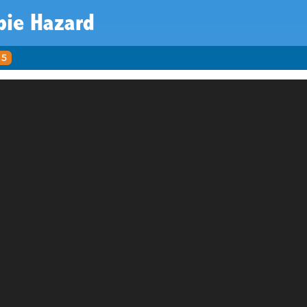
ie Hazard
5