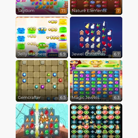
Skydom
Nature Elements
7.1
7
Jelly Madness
Jewel Christmas Mania
6.9
6.7
Gemcrafter
Magic Jewels
6.5
6.3