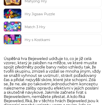
Mahjong Hry
Hry Jigsaw Puzzle
Match 3 Hry
Hry s Kostkami
Úspěšná hra Bejeweled udržuje to, co je již celá
vzorec, který je založen na mřížce, ve které musíte
spojit předměty podle barvy nebo vzhledu tak, že
tvořili skupinu, zmizeli a vzdali se mnoha jiným, vždy
se snažili vyhnout se uvíznutí , strávit požadovaný
čas a přidat nejvyšší skóre, které jste schopni. Zdá
se, že ne, ale po takovém jednoduchém konceptu
nalezneme záliby opravdu efektivní v jejich poslání
a skutečně návykové. Jakmile začnete hrát s
Bejeweledem, nemůžete přestat. A kdo říká
Bejeweled, říká, že v těchto hrách Bejeweled jsou k