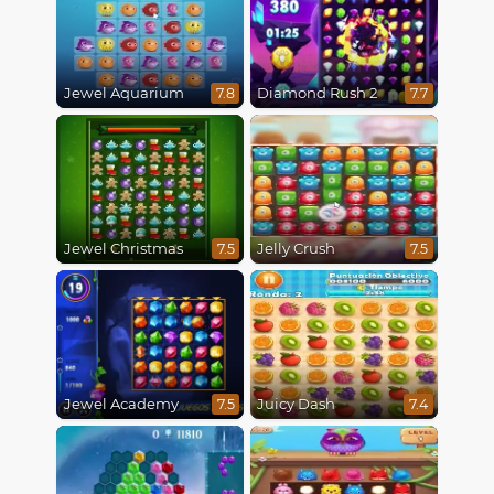
Jewel Aquarium
Diamond Rush 2
7.8
7.7
Jewel Christmas
Jelly Crush
7.5
7.5
Jewel Academy
Juicy Dash
7.5
7.4