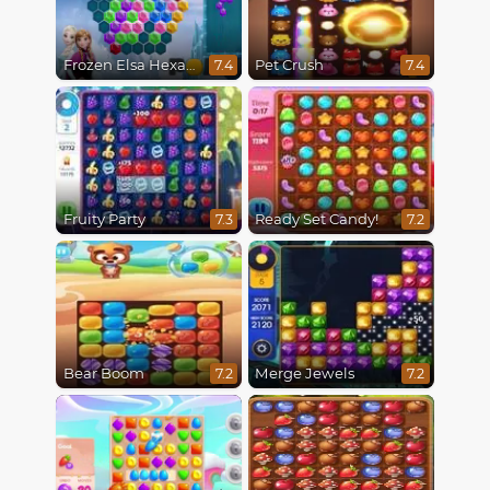
Frozen Elsa Hexagon Puzzle
Pet Crush
7.4
7.4
Fruity Party
Ready Set Candy!
7.3
7.2
Bear Boom
Merge Jewels
7.2
7.2