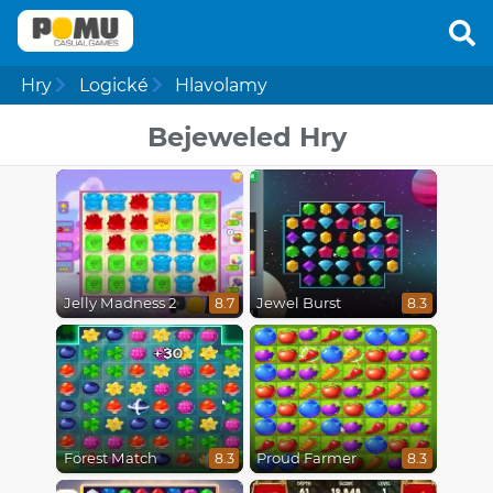
Hry
Logické
Hlavolamy
Bejeweled Hry
Jelly Madness 2
Jewel Burst
8.7
8.3
Forest Match
Proud Farmer
8.3
8.3