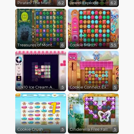
Pirates! The Match 3
Jewel Explode
6.2
6.2
Treasures of Montezuma
Cookie Match
6
5.5
10x10 Ice Cream Adventure
Cookie Connect Extra
5
5
1
Cookie Crush
Cinderella Free Fall
5
5