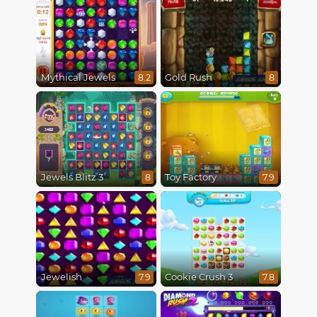
Mythical Jewels
Gold Rush
8.2
8
Jewels Blitz 3
Toy Factory
8
7.9
Jewelish
Cookie Crush 3
7.9
7.8