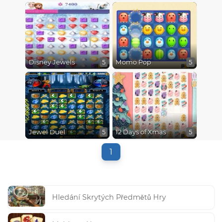
Disney Jewels
Momo Pop
5
5
Jewel Duel
12 Days of Xmas
5
5
1
Hledání Skrytých Předmětů Hry