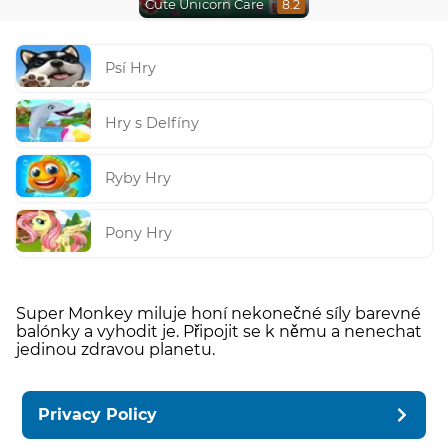
Cute Unicorn Care
8.2
Psí Hry
Hry s Delfíny
Ryby Hry
Pony Hry
Super Monkey miluje honí nekonečné síly barevné
balónky a vyhodit je. Připojit se k němu a nenechat
jedinou zdravou planetu.
Privacy Policy