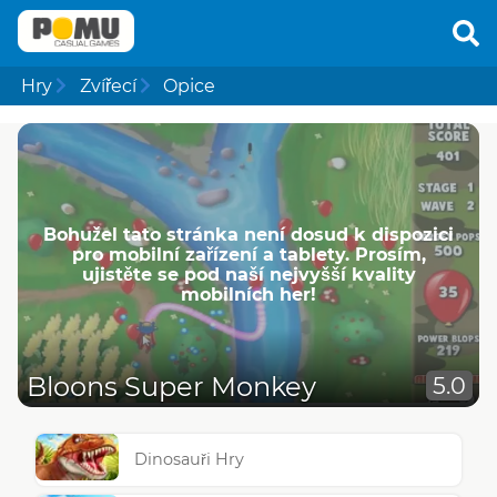
Hry
Zvířecí
Opice
Bohužel tato stránka není dosud k dispozici
pro mobilní zařízení a tablety. Prosím,
ujistěte se pod naší nejvyšší kvality
mobilních her!
Bloons Super Monkey
5.0
Dinosauři Hry