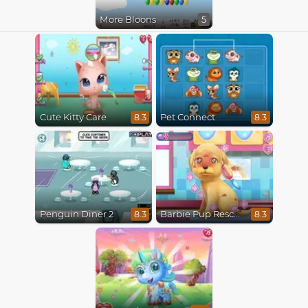
More Bloons
5
Cute Kitty Care
Pet Connect
8.3
8.3
Penguin Diner 2
Barbie Pup Rescue
8.3
8.3