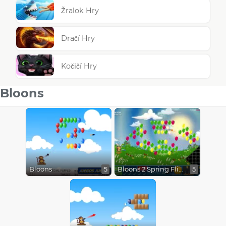
Žralok Hry
Dračí Hry
Kočičí Hry
Bloons
Bloons
Bloons 2 Spring Fling
5
5