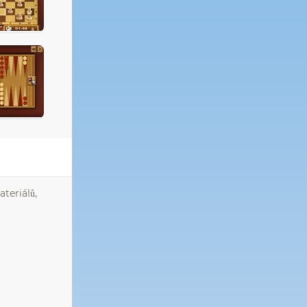
teriálů,