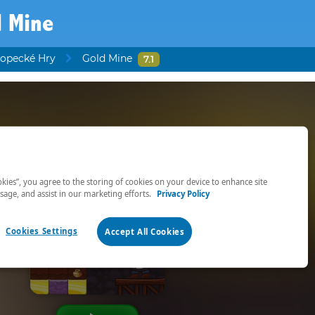
d Mine
kopecké Hry
Gold Mine
7.1