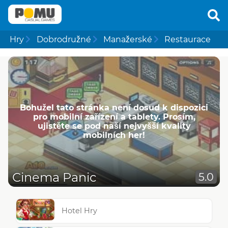
Hry
Dobrodružné
Manažerské
Restaurace
Bohužel tato stránka není dosud k dispozici
pro mobilní zařízení a tablety. Prosím,
ujistěte se pod naší nejvyšší kvality
mobilních her!
Cinema Panic
5.0
Hotel Hry