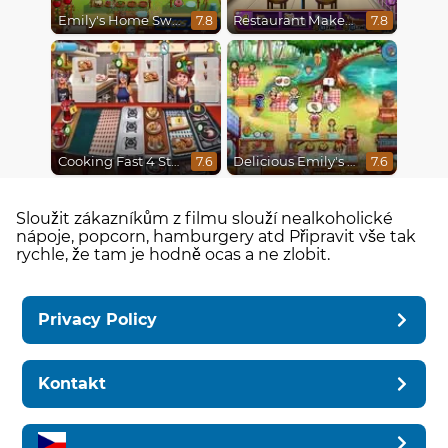
Emily's Home Sweet Home
Restaurant Makeover
7.8
7.8
Cooking Fast 4 Steak
Delicious Emily's Hopes And Fears
7.6
7.6
Sloužit zákazníkům z filmu slouží nealkoholické
nápoje, popcorn, hamburgery atd Připravit vše tak
rychle, že tam je hodně ocas a ne zlobit.
Privacy Policy
Kontakt