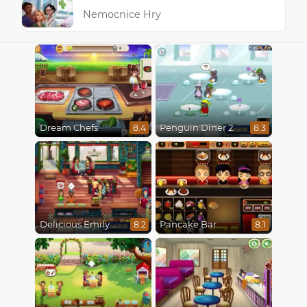
Nemocnice Hry
Dream Chefs
Penguin Diner 2
8.4
8.3
Delicious Emily New Beginning
Pancake Bar
8.2
8.1