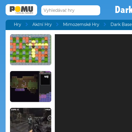
Dark
Hry
Akční Hry
Mimozemské Hry
Dark Base