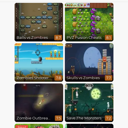
Balls vs Zombies
PVZ Fusion Cheats
8.7
8.1
Zombies Shooter
Skulls vs Zombies
7.8
7.7
Zombie Outbreak Arena
Save The Monsters
7.5
7.2