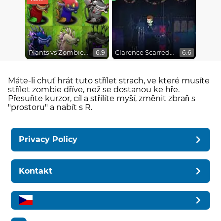
Plants vs Zombies Fusion Mode
Clarence Scarred Silly
6.9
6.6
Máte-li chuť hrát tuto střílet strach, ve které musíte
střílet zombie dříve, než se dostanou ke hře.
Přesuňte kurzor, cíl a střílíte myší, změnit zbraň s
"prostoru" a nabít s R.
Privacy Policy
Kontakt