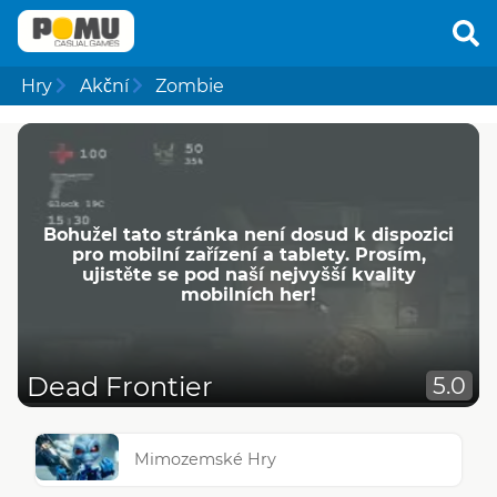
Hry
Akční
Zombie
Bohužel tato stránka není dosud k dispozici
pro mobilní zařízení a tablety. Prosím,
ujistěte se pod naší nejvyšší kvality
mobilních her!
Dead Frontier
5.0
Mimozemské Hry