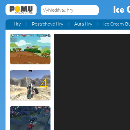
Ice 
Hry
Postřehové Hry
Auta Hry
Ice Cream B
4