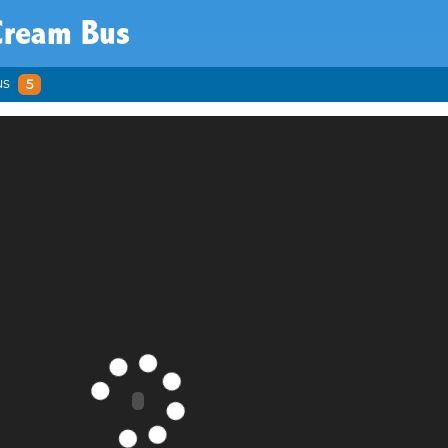
Cream Bus
us
5