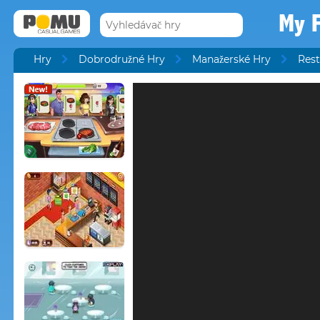
My F
Hry
Dobrodružné Hry
Manažerské Hry
Rest