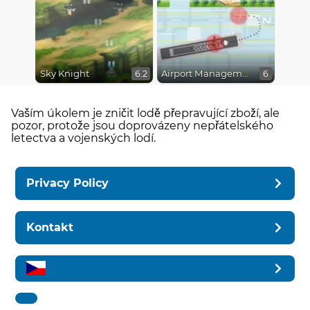
Sky Knight
Airport Management 2
6.2
6
Vaším úkolem je zničit lodě přepravující zboží, ale
pozor, protože jsou doprovázeny nepřátelského
letectva a vojenských lodí.
Privacy Policy
Kontakt