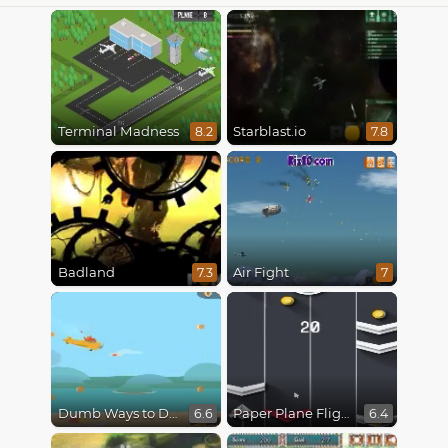
Terminal Madness
Starblast.io
8.2
7.8
Badland
Air Fight
7.3
7
Dumb Ways to Die 3: World Tour
Paper Plane Flight
6.6
6.4