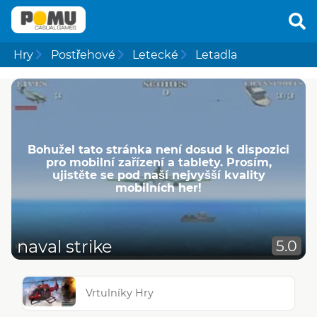
Hry
Postřehové
Letecké
Letadla
Bohužel tato stránka není dosud k dispozici
pro mobilní zařízení a tablety. Prosím,
ujistěte se pod naší nejvyšší kvality
mobilních her!
naval strike
5.0
Vrtulníky Hry