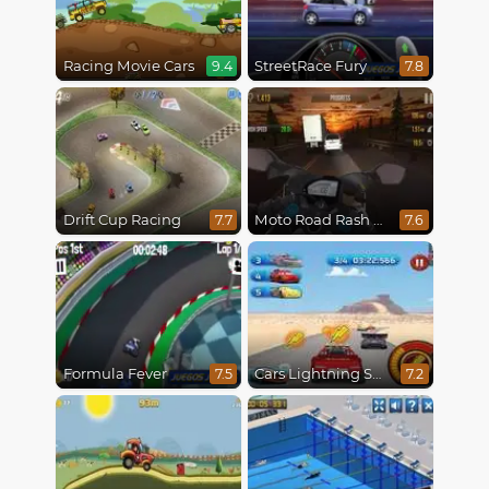
Racing Movie Cars
StreetRace Fury
9.4
7.8
Drift Cup Racing
Moto Road Rash 3D
7.7
7.6
Formula Fever
Cars Lightning Speed
7.5
7.2