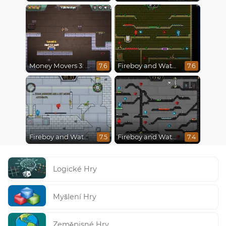
Money Movers 3: Guard Duty
Fireboy and Watergirl 5 : Elements
7.6
7.6
Fireboy and Watergirl in The Ice Temple
Fireboy and Watergirl 4 : Crystal Temple
7.5
7.4
Logické Hry
Myšlení Hry
Zeměpisné Hry