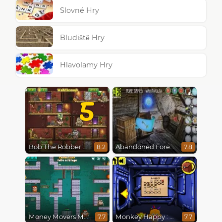
Slovné Hry
Bludiště Hry
Hlavolamy Hry
5
Bob The Robber 5 The Temple Adventure
Abandoned Forest House
8.2
7.8
Money Movers Maker
Monkey Happy : Stage 0112
7.7
7.7