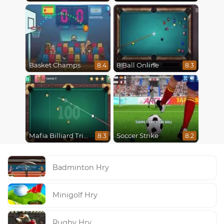
Basket Champs
8 Ball Online
8.4
8.3
Mafia Billiard Tricks
Soccer Strike
8.3
8.2
Badminton Hry
Minigolf Hry
Rugby Hry