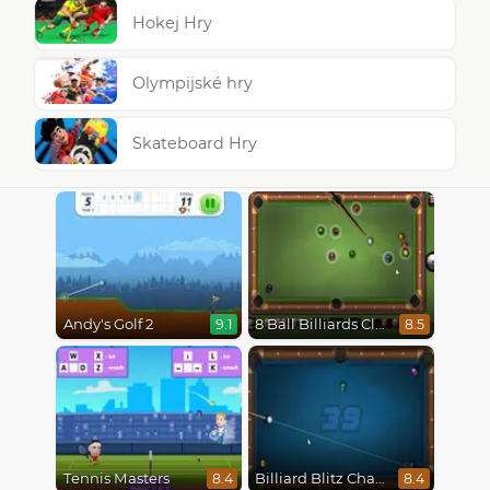
Hokej Hry
Olympijské hry
Skateboard Hry
Andy's Golf 2
8 Ball Billiards Classic
9.1
8.5
Tennis Masters
Billiard Blitz Challenge
8.4
8.4