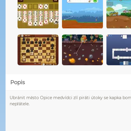
Popis
Ubránit město Opice medvídci zlí piráti útoky se kapka b
nepřátele.