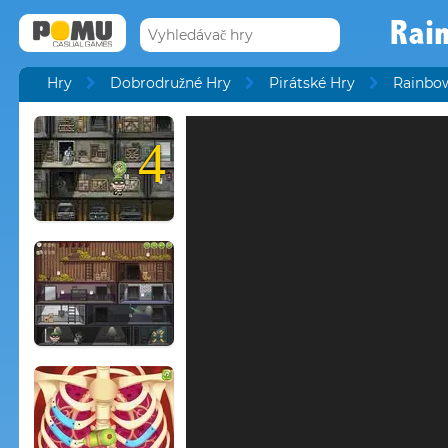
Rai
Hry
Dobrodružné Hry
Pirátské Hry
Rainbo
4