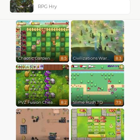
RPG Hry
Chaotic Garden
Civilizations Wars Master Edition
8.5
8.3
PVZ Fusion Cheats
Slime Rush TD
8.2
7.9