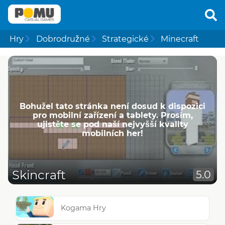
Hry
Dobrodružné
Strategické
Minecraft
Bohužel tato stránka není dosud k dispozici
pro mobilní zařízení a tablety. Prosím,
ujistěte se pod naší nejvyšší kvality
mobilních her!
Skincraft
5.0
Kogama Hry