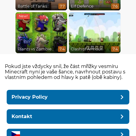
Battle of Tanks
Elf Defence
7.7
7.6
Plants vs Zombies Fusion Mode
Clash of Armour
7.4
7.4
Pokud jste vždycky snil, že část mřížky vesmíru
Minecraft nyní je vaše šance, navrhnout postavu s
vlastním pohledem od hlavy k patě (obě kabiny).
Privacy Policy
Kontakt