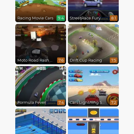
Racing Movie Cars
StreetRace Fury
9.4
8.1
Moto Road Rash 3D
Drift Cup Racing
7.6
7.5
Formula Fever
Cars Lightning Speed
7.4
7.2