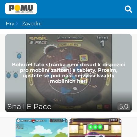
Hry
Závodní
Bohužel tato stránka není dosud k dispozici
pro mobilní zařízení a tablety. Prosím,
ujistěte se pod naší nejvyšší kvality
mobilních her!
Snail E Pace
5.0