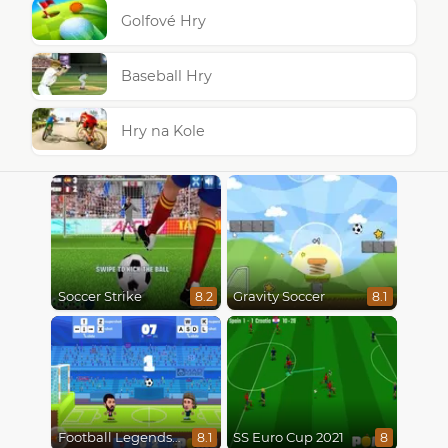
Golfové Hry
Baseball Hry
Hry na Kole
Soccer Strike
Gravity Soccer
8.2
8.1
Football Legends 2021
SS Euro Cup 2021
8.1
8