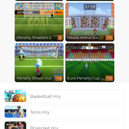
Penalty Shooters 2
Heads Arena Soccer All Stars
8
7.9
Penalty Shoot-Out
Euro Penalty Cup 2021
7.8
7.8
Basketball Hry
Tenis Hry
Boxerské Hry