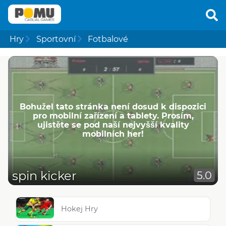
Hry
Sportovní
Fotbalové
Bohužel tato stránka není dosud k dispozici
pro mobilní zařízení a tablety. Prosím,
ujistěte se pod naší nejvyšší kvality
mobilních her!
spin kicker
5.0
Hokej Hry