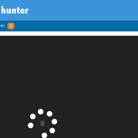
 hunter
ter
5