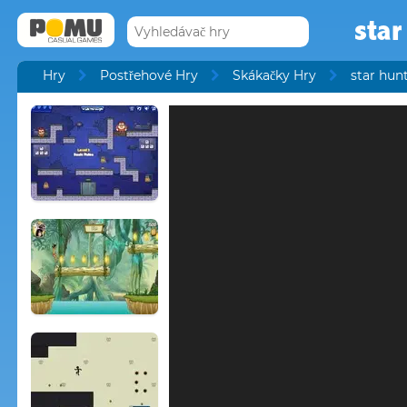
star
Hry
Postřehové Hry
Skákačky Hry
star hun