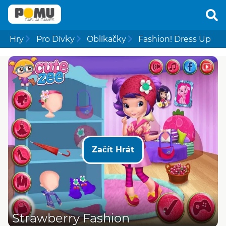
Hry
Pro Dívky
Oblíkačky
Fashion! Dress Up
Začít Hrát
Strawberry Fashion