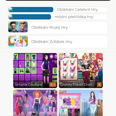
Oblékání Celebrit Hry
módní přehlídka hry
Oblékání Kluků Hry
Oblékání Zvířátek Hry
Smarte Couture
Disney Travel Diaries: City Break
8.5
8