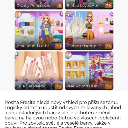
Disney Princesses Runway Show
Barbie Loves Her Job
8
7.9
Year Round Fashionista Rapunzel
Barbie Roadtrip Adventure
7.8
7.6
Ellie Get Ready With Me 2
Year Round Fashionista Belle
7.6
7.6
Rosita Fresita hledá nový vzhled pro příští sezónu.
Logicky odmítá upustit od svých milovaných jahod
a nejzákladnějších barev, ale je ochoten změnit
barvu na fialovou nebo žlutou ve vlasech, oblečení i
obuvi. Pro zbytek, světlé a veselé barvy, takže v