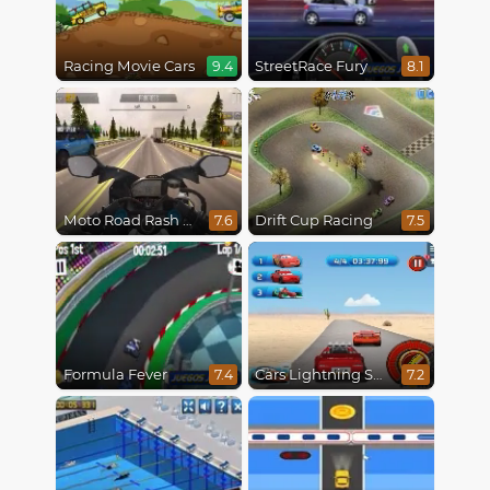
Racing Movie Cars
StreetRace Fury
9.4
8.1
Moto Road Rash 3D
Drift Cup Racing
7.6
7.5
Formula Fever
Cars Lightning Speed
7.4
7.2