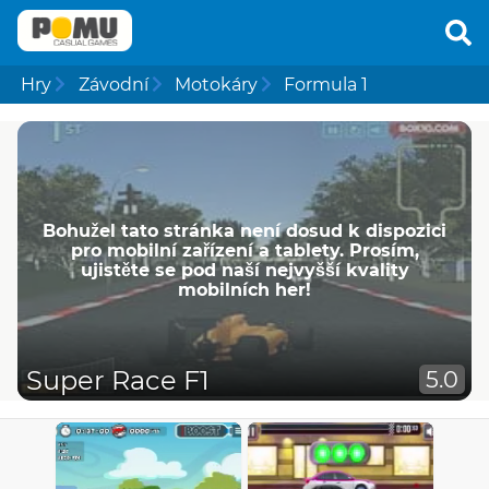
Hry
Závodní
Motokáry
Formula 1
Bohužel tato stránka není dosud k dispozici
pro mobilní zařízení a tablety. Prosím,
ujistěte se pod naší nejvyšší kvality
mobilních her!
Super Race F1
5.0