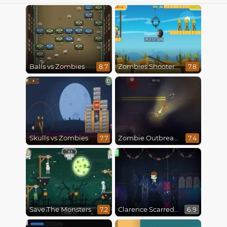
Balls vs Zombies
Zombies Shooter
8.7
7.8
Skulls vs Zombies
Zombie Outbreak Arena
7.7
7.4
Save The Monsters
Clarence Scarred Silly
7.2
6.9