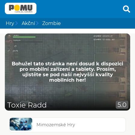
Hry
Akční
Zombie
Bohužel tato stránka není dosud k dispozici
pro mobilní zařízení a tablety. Prosím,
ujistěte se pod naší nejvyšší kvality
mobilních her!
Toxie Radd
5.0
Mimozemské Hry