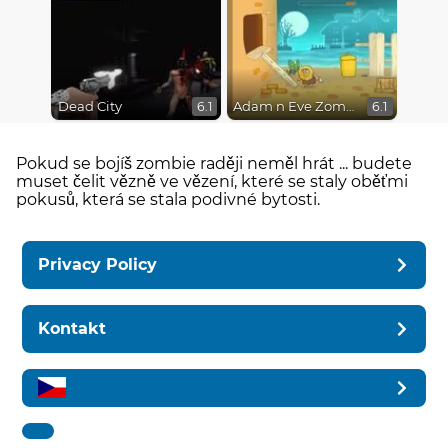
Dead City
Adam n Eve Zombies
6.1
6.1
Pokud se bojíš zombie raději neměl hrát ... budete
muset čelit vězně ve vězení, které se staly oběťmi
pokusů, která se stala podivné bytosti.
Privacy Policy
Kontakt