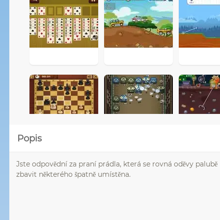
Popis
Jste odpovědní za praní prádla, která se rovná oděvy palubě 
zbavit některého špatně umístěna.