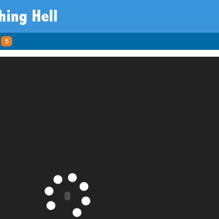
hing Hell
5