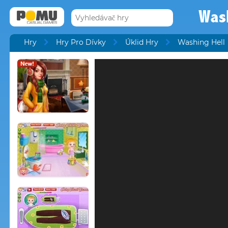
Was
Hry
Hry Pro Dívky
Úklid Hry
Washing Hell